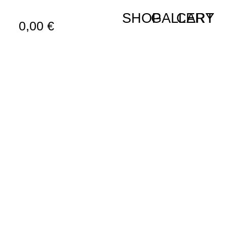
SHOP
GALLERY
CART
0,00
€